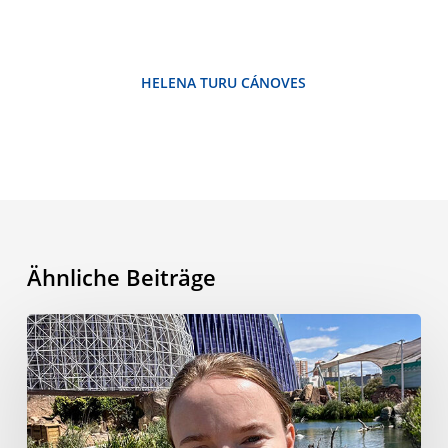
HELENA TURU CÁNOVES
Ähnliche Beiträge
Mein
Sprachreise-
Abenteuer
in
Valencia: