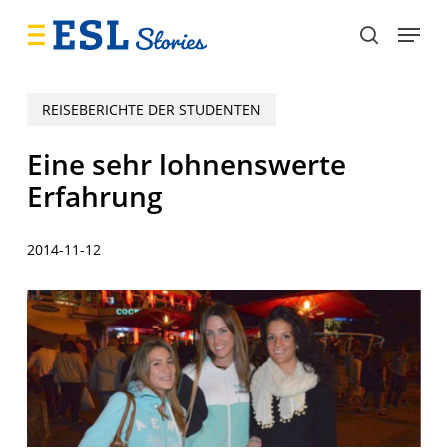
Skip
Menu
to
search
main
content
REISEBERICHTE DER STUDENTEN
Eine sehr lohnenswerte
Erfahrung
2014-11-12