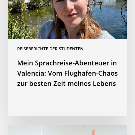
Vom
Flughafen-
Chaos
zur
besten
Zeit
REISEBERICHTE DER STUDENTEN
meines
Lebens
Mein Sprachreise-Abenteuer in
Valencia: Vom Flughafen-Chaos
zur besten Zeit meines Lebens
Koreanische