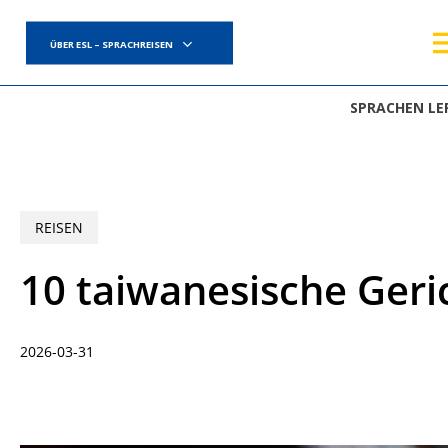
Skip
to
ÜBER ESL – SPRACHREISEN
main
content
SPRACHEN LE
REISEN
10 taiwanesische Geric
2026-03-31