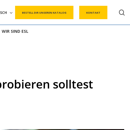
s
SCH
BESTELL DIR UNSEREN KATALOG
KONTAKT
WIR SIND ESL
robieren solltest