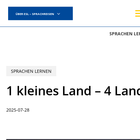
Skip
to
ÜBER ESL – SPRACHREISEN
main
content
SPRACHEN LE
SPRACHEN LERNEN
1 kleines Land – 4 La
2025-07-28