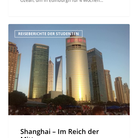
Ozean, um in Edinburgh für 4 Wochen…
Shanghai
REISEBERICHTE DER STUDENTEN
–
Im
Reich
der
Mitte
Shanghai – Im Reich der