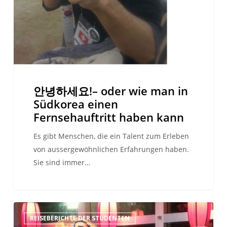
Fernsehauftritt
haben
kann
안녕하세요!– oder wie man in
Südkorea einen
Fernsehauftritt haben kann
Es gibt Menschen, die ein Talent zum Erleben
von aussergewöhnlichen Erfahrungen haben.
Sie sind immer…
Miami
REISEBERICHTE DER STUDENTEN
–