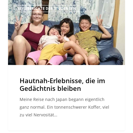
Hautnah-
REISEBERICHTE DER STUDENTEN
Erlebnisse,
die
im
Gedächtnis
bleiben
Hautnah-Erlebnisse, die im
Gedächtnis bleiben
Meine Reise nach Japan begann eigentlich
ganz normal. Ein tonnenschwerer Koffer, viel
zu viel Nervosität…