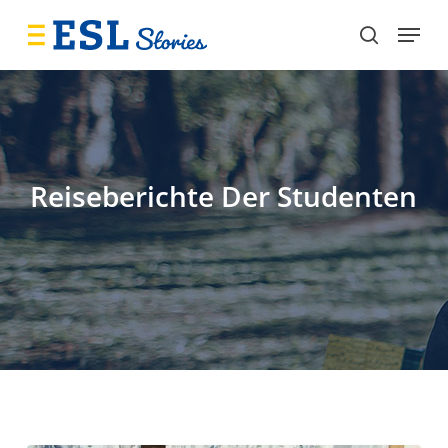
Skip
Menu
to
search
main
content
Reiseberichte Der Studenten