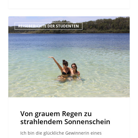
Von
REISEBERICHTE DER STUDENTEN
grauem
Regen
zu
strahlendem
Sonnenschein
Von grauem Regen zu
strahlendem Sonnenschein
Ich bin die glückliche Gewinnerin eines