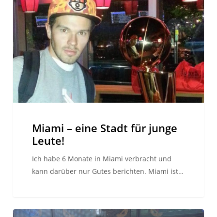
eine
Stadt
für
junge
Leute!
Miami – eine Stadt für junge
Leute!
Ich habe 6 Monate in Miami verbracht und
kann darüber nur Gutes berichten. Miami ist…
Oxford