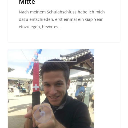
Mitte
Nach meinem Schulabschluss habe ich mich
dazu entschieden, erst einmal ein Gap-Year
einzulegen, bevor es…
안
REISEBERICHTE DER STUDENTEN
녕
하
세
요!–
oder
wie
man
in
Südkorea
einen