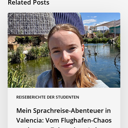
Related Posts
Mein
Sprachreise-
Abenteuer
in
Valencia:
Vom
Flughafen-
Chaos
zur
besten
Zeit
REISEBERICHTE DER STUDENTEN
meines
Lebens
Mein Sprachreise-Abenteuer in
Valencia: Vom Flughafen-Chaos