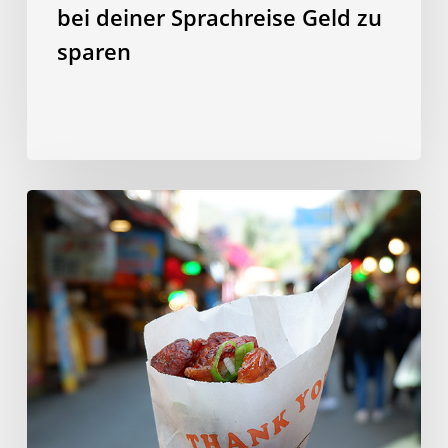
bei deiner Sprachreise Geld zu
sparen
10
taiwanesische
Gerichte,
die
du
unbedingt
probieren
solltest