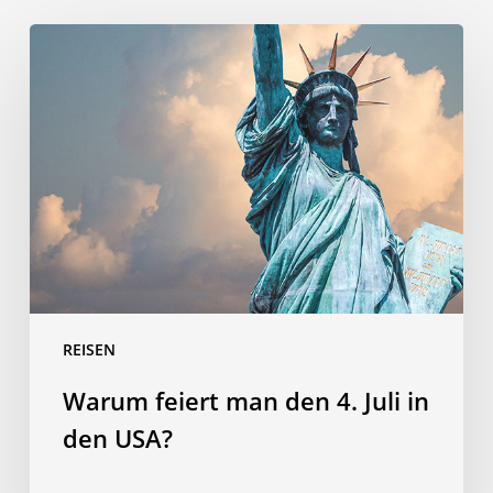
Warum
feiert
man
den
4.
Juli
in
den
USA?
REISEN
Warum feiert man den 4. Juli in
den USA?