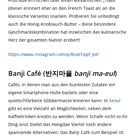
Fruit-ade erfrischen oder einen koreanischen „Toast“
(dieser erinnert eher an den French Toast als an die
klassische Variante) snacken. Probieren Sie unbedingt
auch die Honig-Knoblauch-Butter – diese besondere
Geschmackskombination hat inzwischen das kulinarische
Herz der gesamten Nation erobert!
https://www.instagram.com/p/Bsx6TqqF_kd/
Banji Café (
반지마을
banji ma-eul
)
Cafés, in denen man aus den buntesten Zutaten ein
eigene Smartphone-Hülle basteln oder eine
quietschfarbene Glibbermasse kreieren kann: In
Seoul
gibt es eine Vielzahl an Möglichkeiten, neben dem
Kaffeetrinken kreativ zu werden. Wenn Schafe nicht so Ihr
Ding sind, bietet das Hongdae Viertel noch andere
spannende Alternativen: Das Banji Café zum Beispiel ist