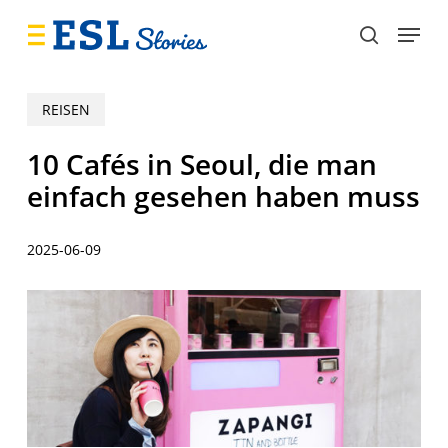
Skip
Menu
to
search
main
content
REISEN
10 Cafés in Seoul, die man
einfach gesehen haben muss
2025-06-09