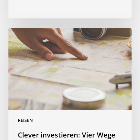
Clever
investieren:
Vier
Wege
bei
deiner
Sprachreise
Geld
zu
sparen
REISEN
Clever investieren: Vier Wege