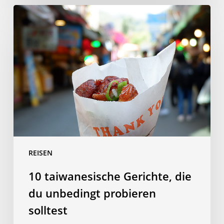
10
taiwanesische
Gerichte,
die
du
unbedingt
probieren
solltest
REISEN
10 taiwanesische Gerichte, die
du unbedingt probieren
solltest