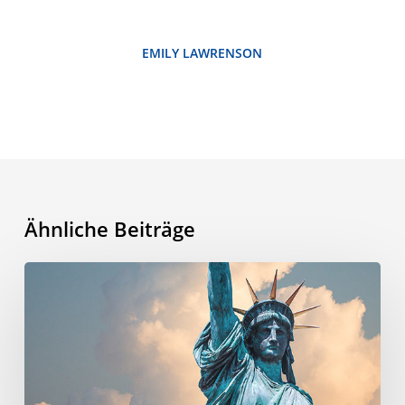
EMILY LAWRENSON
Ähnliche Beiträge
Warum
feiert
man
den
4.
Juli