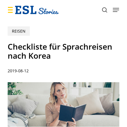
Skip
Menu
to
search
main
content
REISEN
Checkliste für Sprachreisen
nach Korea
2019-08-12