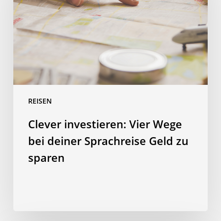
bei
deiner
Sprachreise
Geld
zu
sparen
REISEN
Clever investieren: Vier Wege
bei deiner Sprachreise Geld zu
sparen