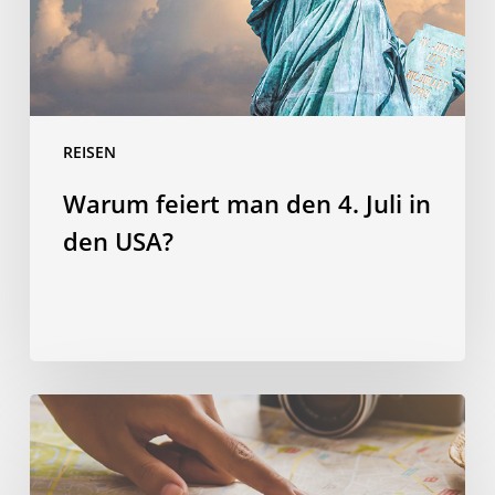
in
den
USA?
REISEN
Warum feiert man den 4. Juli in
den USA?
Clever
investieren:
Vier
Wege