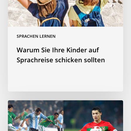
sollten
SPRACHEN LERNEN
Warum Sie Ihre Kinder auf
Sprachreise schicken sollten
Sind
Sie
der
bessere