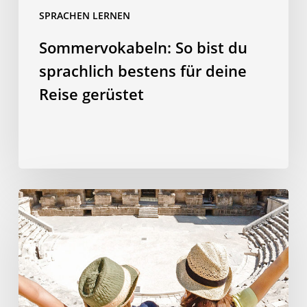
SPRACHEN LERNEN
Sommervokabeln: So bist du
sprachlich bestens für deine
Reise gerüstet
Warum
Sie
Ihre
Kinder
auf
Sprachreise
schicken