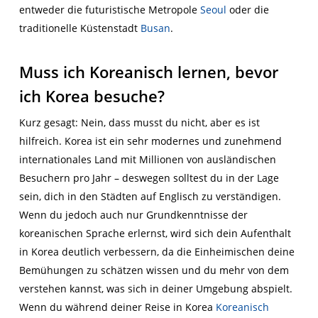
entweder die futuristische Metropole
Seoul
oder die
traditionelle Küstenstadt
Busan
.
Muss ich Koreanisch lernen, bevor
ich Korea besuche?
Kurz gesagt: Nein,
dass
m
usst du
nicht, aber es ist
hilfreich. Korea ist ein sehr modernes und zunehmend
internationales Land mit Millionen von ausländischen
Besuchern pro Jahr
–
deswegen
sollte
st du
in der Lage
sein,
dich
in den Städten auf Englisch zu verständigen.
Wenn
du
jedoch auch nur Grundkenntnisse der
koreanischen Sprache erler
nst
, wird sich
dein
Aufenthalt
in Korea
deutlich
verbessern, da die Einheimischen
deine
Bemühungen zu schätzen wissen und
du
mehr von dem
verstehen
kannst
, was
sich in deiner Umgebung abspielt
.
Wenn du während deine
r Reise
in Korea
Koreanisch