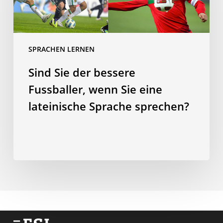
Fussballer,
wenn
Sie
eine
SPRACHEN LERNEN
lateinische
Sind Sie der bessere
Sprache
sprechen?
Fussballer, wenn Sie eine
lateinische Sprache sprechen?