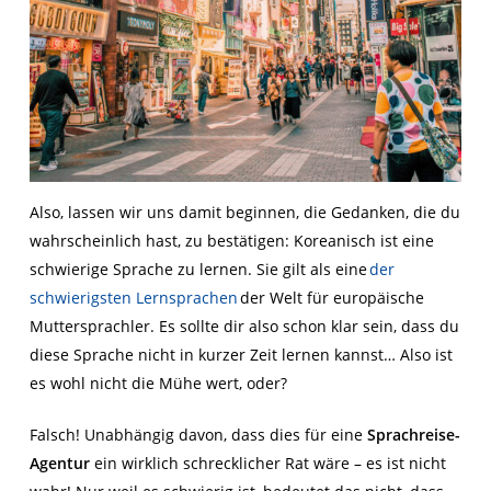
Also,
lassen
wir
uns damit beginnen,
die
Gedanken
, die du
wahrscheinlich hast,
zu bestätigen: Koreanisch ist eine
schwierige Sprache zu lernen.
Sie gilt
als eine
der
schwierigsten Lernsprachen
der Welt für europäische
Muttersprachler. Es sollte dir also schon klar sein, dass du
diese Sprache nicht in
k
urz
er Zeit
lernen kannst
…
Also ist
es wohl nicht die Mühe wert, oder?
Falsch!
Unabhängig
davon, dass dies für eine
Sprachreise
-
Agentur
ein
wirklich schrecklicher Rat wäre – es ist nicht