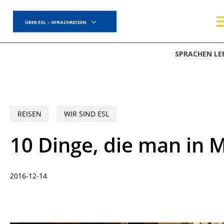
Skip
to
ÜBER ESL – SPRACHREISEN
main
content
SPRACHEN LE
REISEN
WIR SIND ESL
10 Dinge, die man in 
2016-12-14