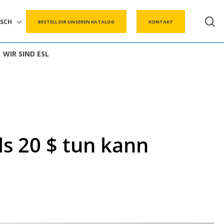
s
SCH
BESTELL DIR UNSEREN KATALOG
KONTAKT
WIR SIND ESL
ls 20 $ tun kann