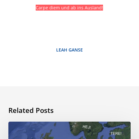
Carpe diem und ab ins Ausland!
LEAH GANSE
Related Posts
Die
Zukunft