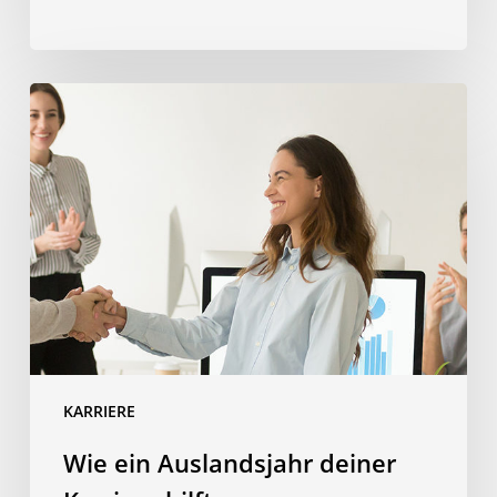
Wie
ein
Auslandsjahr
deiner
Karriere
hilft
KARRIERE
Wie ein Auslandsjahr deiner