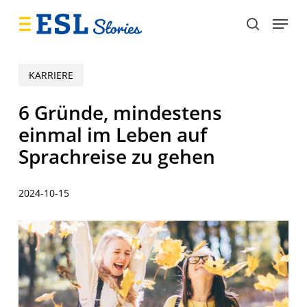
Skip
Menu
to
search
main
content
KARRIERE
6 Gründe, mindestens
einmal im Leben auf
Sprachreise zu gehen
2024-10-15