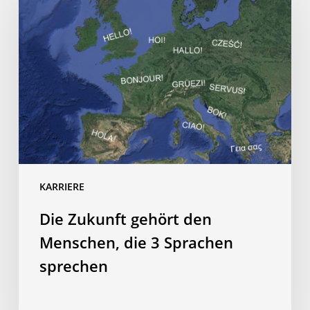
gehört
den
Menschen,
die
3
Sprachen
sprechen
KARRIERE
Die Zukunft gehört den
Menschen, die 3 Sprachen
sprechen