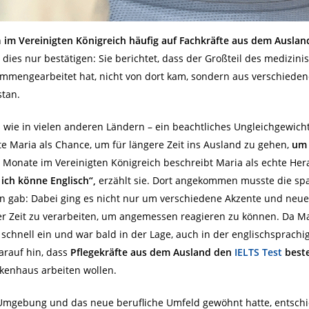
h
im Vereinigten Königreich häufig auf Fachkräfte aus dem Auslan
dies nur bestätigen: Sie berichtet, dass der Großteil des medizin
usammengearbeitet hat, nicht von dort kam, sondern aus verschie
stan.
s wie in vielen anderen Ländern – ein beachtliches Ungleichgewich
te Maria als Chance, um für längere Zeit ins Ausland zu gehen,
um 
ei Monate im Vereinigten Königreich beschreibt Maria als echte He
 ich könne Englisch“,
erzählt sie. Dort angekommen musste die sp
rnen gab: Dabei ging es nicht nur um verschiedene Akzente und neu
ter Zeit zu verarbeiten, um angemessen reagieren zu können. Da M
ht schnell ein und war bald in der Lage, auch in der englischspra
darauf hin, dass
Pflegekräfte aus dem Ausland den
IELTS Test
best
kenhaus arbeiten wollen.
 Umgebung und das neue berufliche Umfeld gewöhnt hatte, entschied