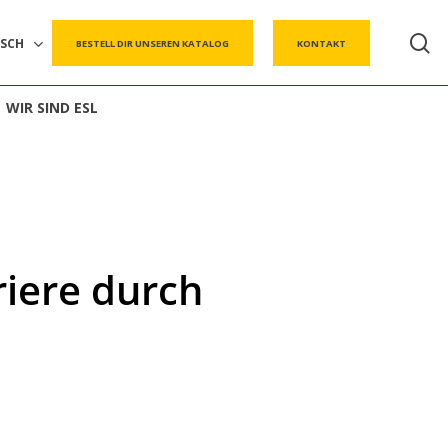
s
SCH
BESTELL DIR UNSEREN KATALOG
KONTAKT
WIR SIND ESL
riere durch