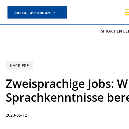
Skip
to
ÜBER ESL – SPRACHREISEN
main
content
SPRACHEN LE
KARRIERE
Zweisprachige Jobs: Wi
Sprachkenntnisse ber
2020-05-12