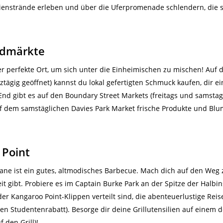
ienstrände erleben und über die Uferpromenade schlendern, die 
ndmärkte
er perfekte Ort, um sich unter die Einheimischen zu mischen! Auf 
ägig geöffnet) kannst du lokal gefertigten Schmuck kaufen, dir 
 End gibt es auf den Boundary Street Markets (freitags und samsta
f dem samstäglichen Davies Park Market frische Produkte und Blum
 Point
sbane ist ein gutes, altmodisches Barbecue. Mach dich auf den Weg
eit gibt. Probiere es im Captain Burke Park an der Spitze der Halbin
 der Kangaroo Point-Klippen verteilt sind, die abenteuerlustige Re
einen Studentenrabatt). Besorge dir deine Grillutensilien auf einem
 den Grill)!