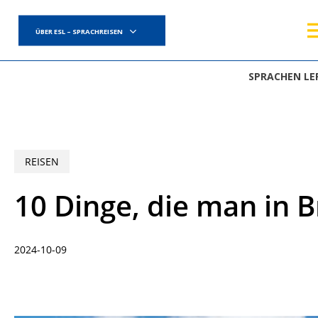
Skip
to
ÜBER ESL – SPRACHREISEN
main
content
SPRACHEN LE
REISEN
10 Dinge, die man in B
2024-10-09