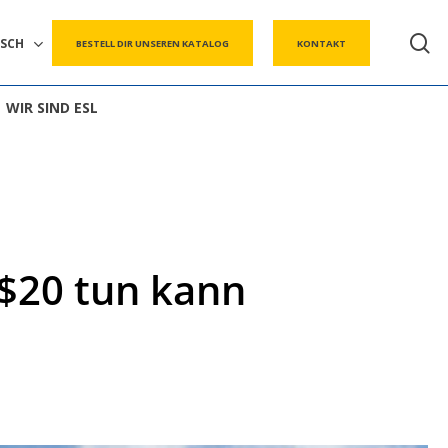
s
SCH
BESTELL DIR UNSEREN KATALOG
KONTAKT
WIR SIND ESL
 $20 tun kann