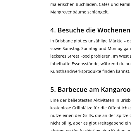
malerischen Buchläden, Cafés und Famil
Mangrovenbäume schlängelt.
4. Besuche die Wochene
In Brisbane gibt es unzählige Märkte – d
sowie Samstag, Sonntag und Montag ganzt
leckeres Street Food probieren. Im West
fabelhafte Essensstände, während du au
Kunsthandwerksprodukte finden kannst.
5. Barbecue am Kangaroo
Eine der beliebtesten Aktivitäten in Bri
kostenlose Grillplätze für die Öffentlichk
nutze einen der Grills, die an der Spitze
nicht billig, aber es gibt Freitagabend 
shrimp on the barbie
(leg eine Krabbe auf