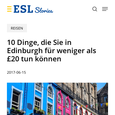
Skip
Menu
to
search
main
content
REISEN
10 Dinge, die Sie in
Edinburgh für weniger als
£20 tun können
2017-06-15