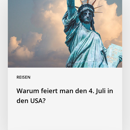
feiert
man
den
4.
Juli
in
den
USA?
REISEN
Warum feiert man den 4. Juli in
den USA?