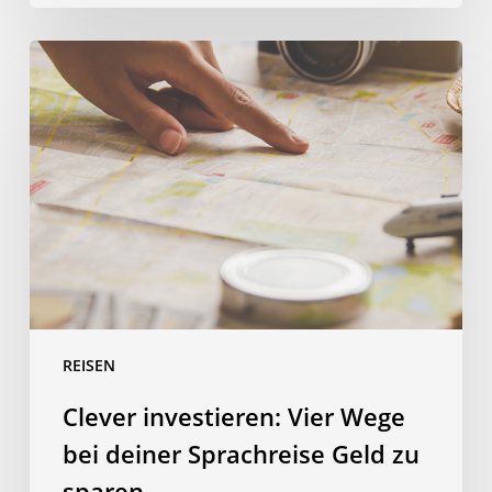
Clever
investieren:
Vier
Wege
bei
deiner
Sprachreise
Geld
zu
sparen
REISEN
Clever investieren: Vier Wege
bei deiner Sprachreise Geld zu
sparen