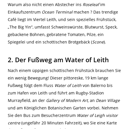
Warum also nicht einen Abstecher ins
Roseleaf
im
Einkaufszentrum
Ocean Terminal
machen ? Das trendige
Café liegt im Viertel Leith, und sein spezielles Frühstück,
„The Big Yin“, umfasst Schweinswürste, Blutwurst, Speck,
gebackene Bohnen, gebratene Tomaten, Pilze, ein
Spiegelei und ein schottischen Brotgebäck (
Scone
).
2. Der Fußweg am Water of Leith
Nach einem üppigen schottischen Frühstück brauchen Sie
ein wenig Bewegung! Dieser pittoreske, 19 km lange
Fußweg folgt dem Fluss
Water of Leith
von Balerno bis
zum Hafen von Leith und führt am Rugby-Stadion
Murrayfield, an der
Gallery of Modern Art,
an
Dean Village
und am Königlichen Botanischen Garten vorbei. Nehmen
Sie den Bus zum Besucherzentrum
Water of Leigh visitor
centre
(ungefähr 20 Minuten Fahrzeit), wo Sie eine Karte