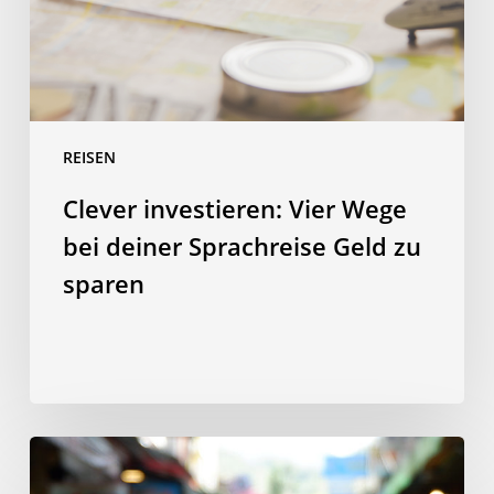
Sprachreise
Geld
zu
sparen
REISEN
Clever investieren: Vier Wege
bei deiner Sprachreise Geld zu
sparen
10
taiwanesische