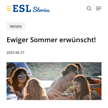
Skip
Menu
to
search
main
content
REISEN
Ewiger Sommer erwünscht!
2025-06-27