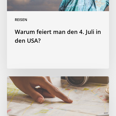
USA?
REISEN
Warum feiert man den 4. Juli in
den USA?
Clever
investieren:
Vier
Wege
bei
deiner