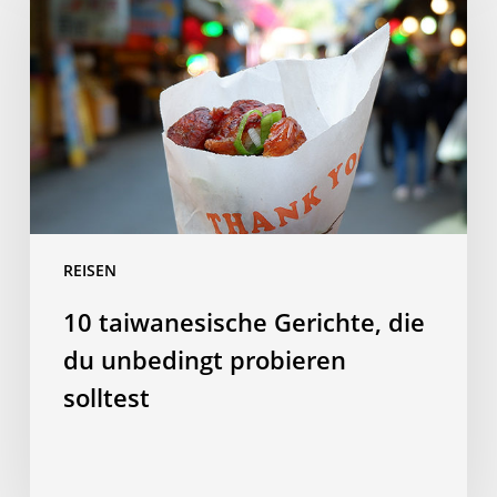
Gerichte,
die
du
unbedingt
probieren
solltest
REISEN
10 taiwanesische Gerichte, die
du unbedingt probieren
solltest