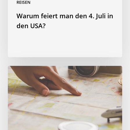
REISEN
Warum feiert man den 4. Juli in
den USA?
Clever
investieren:
Vier
Wege
bei
deiner
Sprachreise
Geld
zu