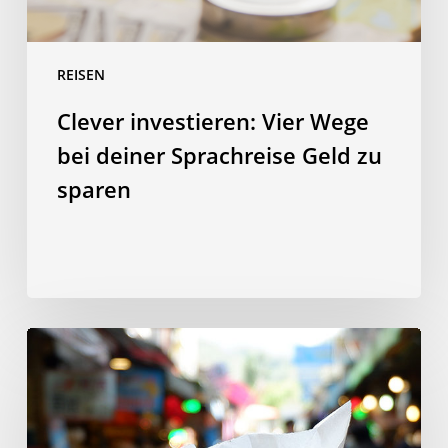
sparen
REISEN
Clever investieren: Vier Wege
bei deiner Sprachreise Geld zu
sparen
10
taiwanesische
Gerichte,
die
du