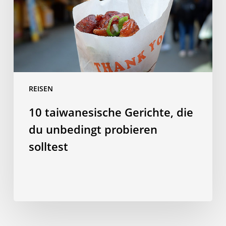
unbedingt
probieren
solltest
REISEN
10 taiwanesische Gerichte, die
du unbedingt probieren
solltest