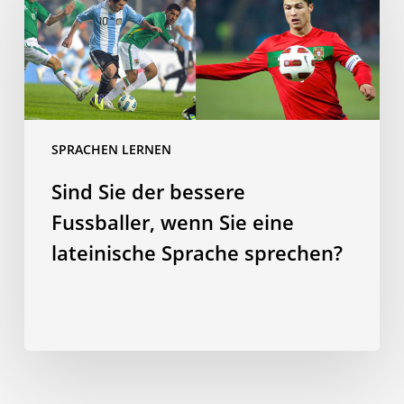
der
bessere
Fussballer,
wenn
Sie
eine
SPRACHEN LERNEN
lateinische
Sind Sie der bessere
Sprache
sprechen?
Fussballer, wenn Sie eine
lateinische Sprache sprechen?