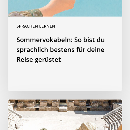
Reise
gerüstet
SPRACHEN LERNEN
Sommervokabeln: So bist du
sprachlich bestens für deine
Reise gerüstet
Warum
Sie
Ihre
Kinder