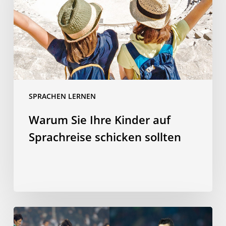
auf
Sprachreise
schicken
sollten
SPRACHEN LERNEN
Warum Sie Ihre Kinder auf
Sprachreise schicken sollten
Sind
Sie