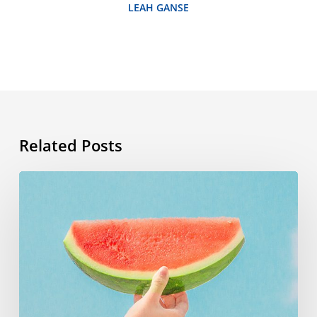
LEAH GANSE
Related Posts
Sommervokabeln:
So
bist
du
sprachlich
bestens
für
deine