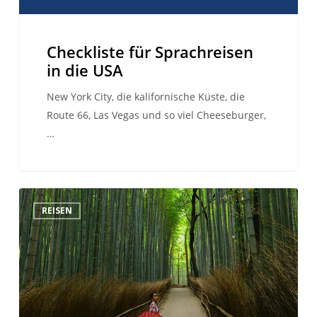
Checkliste für Sprachreisen
in die USA
New York City, die kalifornische Küste, die
Route 66, Las Vegas und so viel Cheeseburger,
…
Top-
REISEN
Sprachreiseziele
für
2019