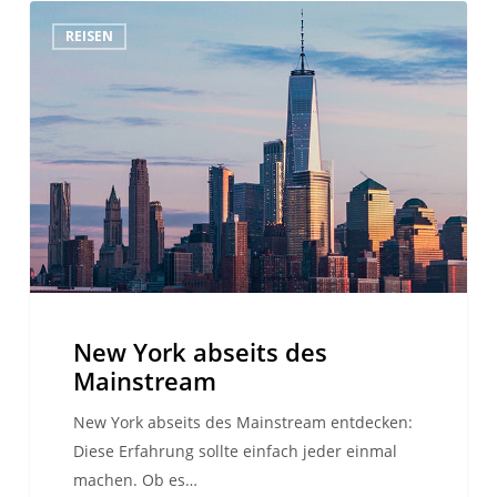
New
REISEN
York
abseits
des
Mainstream
New York abseits des
Mainstream
New York abseits des Mainstream entdecken:
Diese Erfahrung sollte einfach jeder einmal
machen. Ob es…