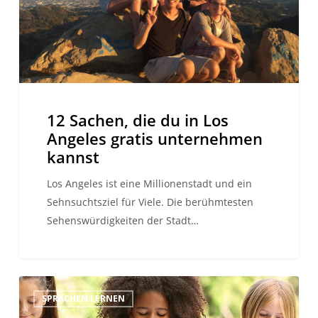
Angeles
gratis
unternehmen
kannst
12 Sachen, die du in Los
Angeles gratis unternehmen
kannst
Los Angeles ist eine Millionenstadt und ein
Sehnsuchtsziel für Viele. Die berühmtesten
Sehenswürdigkeiten der Stadt…
Die
SPRACHEN LERNEN
besten