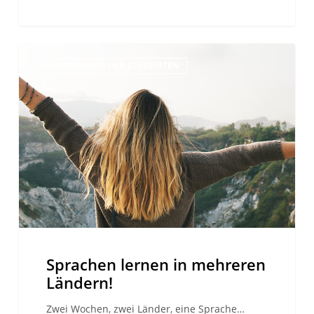
Sprachen
REISEBERICHTE DER STUDENTEN
lernen
in
mehreren
Ländern!
Sprachen lernen in mehreren
Ländern!
Zwei Wochen, zwei Länder, eine Sprache…