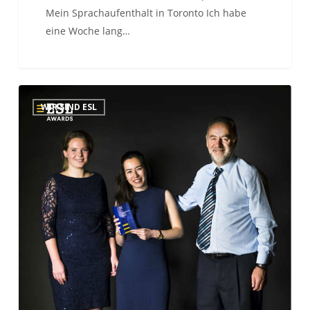
Mein Sprachaufenthalt in Toronto Ich habe
eine Woche lang…
ESL
WIR SIND ESL
Language
Travel
Awards:
Unterrichtsprogramm
des
Jahres