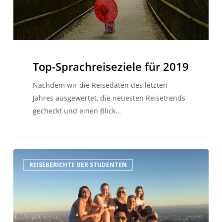
Top-Sprachreiseziele für 2019
Nachdem wir die Reisedaten des letzten
Jahres ausgewertet, die neuesten Reisetrends
gecheckt und einen Blick…
12
REISEBERICHTE DER STUDENTEN
Sachen,
die
du
in
Los